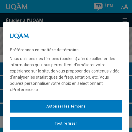
FR
EN
Étudier à l'UQAM
COURS
//
INF8750
Sécurité des systèmes informatiques
Préférences en matière de témoins
Nous utilisons des témoins (cookies) afin de collecter des
informations qui nous permettent d’améliorer votre
Description du cours
expérience sur le site, de vous proposer des contenus vidéo,
d’analyser les statistiques de fréquentation, etc. Vous
Horaire - Été 2026
pouvez personnaliser votre choix en sélectionnant
« Préférences ».
Horaire - Automne 2026
Autoriser les témoins
Horaire - Hiver 2027
Tout refuser