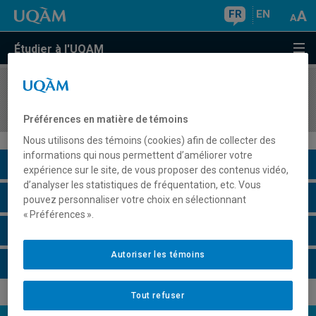
FR
EN
Étudier à l'UQAM
COURS
//
INM5151
Projet d'analyse et de modélisation
Préférences en matière de témoins
Nous utilisons des témoins (cookies) afin de collecter des
informations qui nous permettent d’améliorer votre
Description du cours
expérience sur le site, de vous proposer des contenus vidéo,
d’analyser les statistiques de fréquentation, etc. Vous
Horaire - Été 2026
pouvez personnaliser votre choix en sélectionnant
« Préférences ».
Horaire - Automne 2026
Autoriser les témoins
Horaire - Hiver 2027
Tout refuser