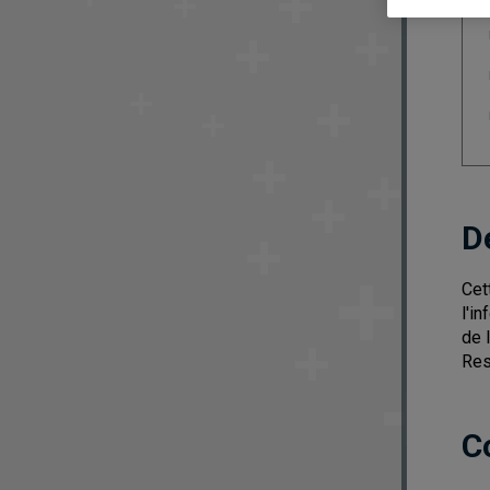
D
Cet
l'i
de 
Res
C