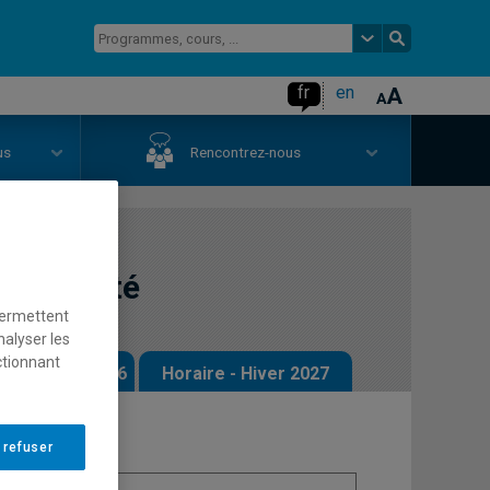
fr
en
us
Rencontrez-nous
et société
permettent
nalyser les
ctionnant
 - Automne 2026
Horaire - Hiver 2027
 refuser