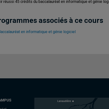
ir réussi 45 crédits du baccalauréat en informatique et génie logi
rogrammes associés à ce cours
accalauréat en informatique et génie logiciel
AMPUS