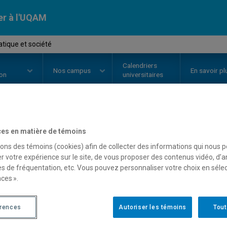
er à l'UQAM
tique et société
Calendriers
Nos
campus
En savoir pl
ion
universitaires
OURS
//
INM6000
-
Informatique 
es en matière de témoins
sons des témoins (cookies) afin de collecter des informations qui nous 
r votre expérience sur le site, de vous proposer des contenus vidéo, d’a
es de fréquentation, etc. Vous pouvez personnaliser votre choix en séle
Description
Horaire - Été 2026
Horaire
ces ».
érences
Autoriser les témoins
Tout