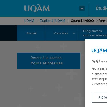
Étudi
UQAM
›
Étudier à l'UQAM
›
Cours INM6000 | Informa
Programmes,
Accueil
Vous êtes
cours et admiss
Retour à la section
C
Préférenc
Cours et horaires
Nous utili
d’améliore
statistiqu
« Préféren
Préf