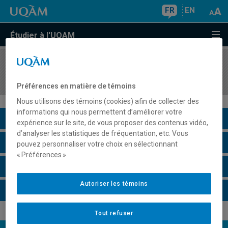
FR
EN
Étudier à l'UQAM
COURS
//
ITA1200
Italien I.B (A1.2)
Préférences en matière de témoins
Nous utilisons des témoins (cookies) afin de collecter des
informations qui nous permettent d’améliorer votre
Description du cours
expérience sur le site, de vous proposer des contenus vidéo,
d’analyser les statistiques de fréquentation, etc. Vous
Horaire - Été 2026
pouvez personnaliser votre choix en sélectionnant
« Préférences ».
Horaire - Automne 2026
Autoriser les témoins
Horaire - Hiver 2027
Tout refuser