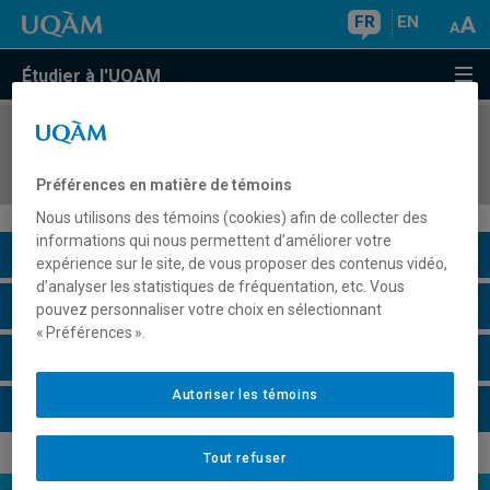
FR
EN
Étudier à l'UQAM
COURS
//
JPN1211
Langue, littérature et cinéma japonais I
Préférences en matière de témoins
Nous utilisons des témoins (cookies) afin de collecter des
informations qui nous permettent d’améliorer votre
Description du cours
expérience sur le site, de vous proposer des contenus vidéo,
d’analyser les statistiques de fréquentation, etc. Vous
Horaire - Été 2026
pouvez personnaliser votre choix en sélectionnant
« Préférences ».
Horaire - Automne 2026
Autoriser les témoins
Horaire - Hiver 2027
Tout refuser