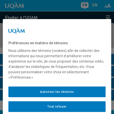
FR
EN
Étudier à l'UQAM
COURS
//
JPN5010
Japonais V
Préférences en matière de témoins
Nous utilisons des témoins (cookies) afin de collecter des
informations qui nous permettent d’améliorer votre
Description du cours
expérience sur le site, de vous proposer des contenus vidéo,
d’analyser les statistiques de fréquentation, etc. Vous
Horaire - Été 2026
pouvez personnaliser votre choix en sélectionnant
« Préférences ».
Horaire - Automne 2026
Autoriser les témoins
Horaire - Hiver 2027
Tout refuser