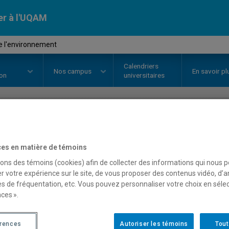
er à l'UQAM
e l'environnement
Calendriers
Nos
campus
En savoir pl
ion
universitaires
OURS
//
JUR1023
-
Droit de l'en
es en matière de témoins
sons des témoins (cookies) afin de collecter des informations qui nous 
r votre expérience sur le site, de vous proposer des contenus vidéo, d’a
Description
Horaire - Été 2026
Horaire
es de fréquentation, etc. Vous pouvez personnaliser votre choix en séle
ces ».
érences
Autoriser les témoins
Tout