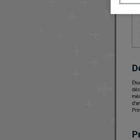
D
Étu
déc
méc
d'a
Pri
P