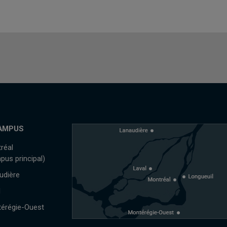
AMPUS
réal
pus principal)
udière
l
érégie-Ouest