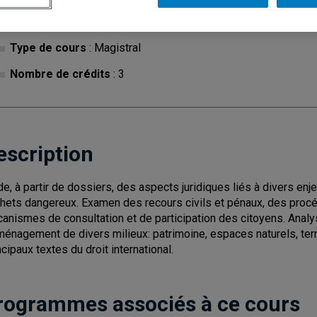
Cycle
: 1
Discipl
Type de cours
: Magistral
Nombre de crédits
: 3
escription
de, à partir de dossiers, des aspects juridiques liés à divers en
hets dangereux. Examen des recours civils et pénaux, des procé
anismes de consultation et de participation des citoyens. Analy
ménagement de divers milieux: patrimoine, espaces naturels, terr
ncipaux textes du droit international.
rogrammes associés à ce cours