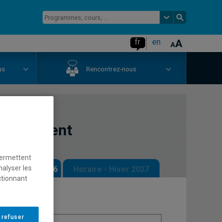
fr
en
us
Rencontrez-nous
vironnement
permettent
nalyser les
 - Automne 2026
Horaire - Hiver 2027
ctionnant
 refuser