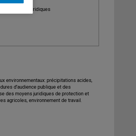
ine
: Sciences juridiques
jeux environnementaux: précipitations acides,
dures d'audience publique et des
se des moyens juridiques de protection et
es agricoles, environnement de travail.