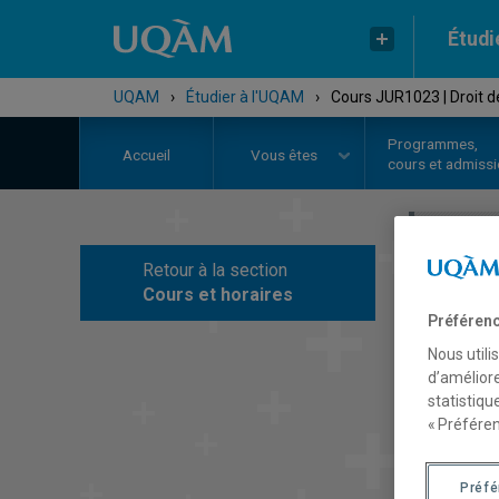
Étudi
UQAM
›
Étudier à l'UQAM
›
Cours JUR1023 | Droit d
Programmes,
Accueil
Vous êtes
cours et admiss
Retour à la section
C
Cours et horaires
Préférenc
Nous utili
d’améliore
statistiqu
« Préféren
Préf