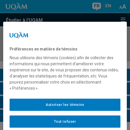
FR
EN
Étudier à l'UQAM
COURS
//
JUR1042
Introduction au droit des relations
Préférences en matière de témoins
internationales
Nous utilisons des témoins (cookies) afin de collecter des
informations qui nous permettent d’améliorer votre
expérience sur le site, de vous proposer des contenus vidéo,
Description du cours
d’analyser les statistiques de fréquentation, etc. Vous
pouvez personnaliser votre choix en sélectionnant
Horaire - Été 2026
« Préférences ».
Horaire - Automne 2026
Autoriser les témoins
Horaire - Hiver 2027
Tout refuser