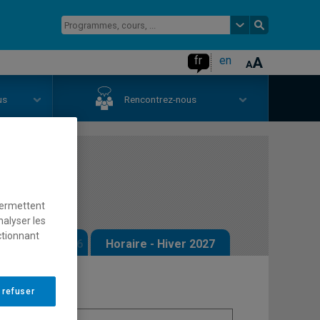
fr
en
us
Rencontrez-nous
 la loi
permettent
nalyser les
ctionnant
 - Automne 2026
Horaire - Hiver 2027
 refuser