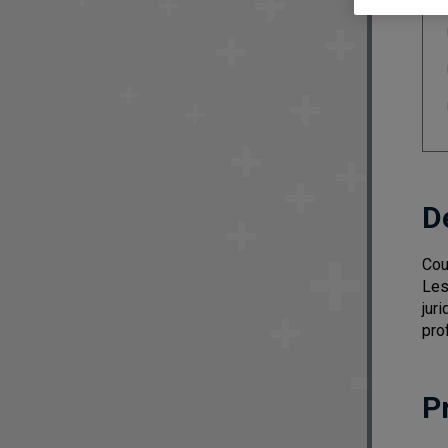
D
Cou
Les
jur
pro
P