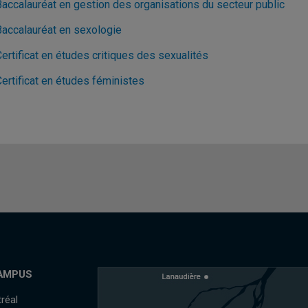
Baccalauréat en gestion des organisations du secteur public
Baccalauréat en sexologie
ertificat en études critiques des sexualités
ertificat en études féministes
AMPUS
réal