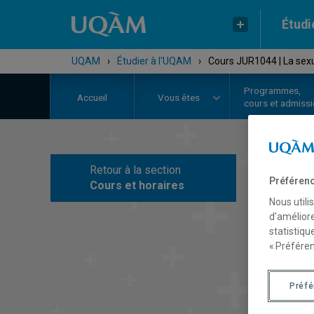
Étudi
UQAM
›
Étudier à l'UQAM
›
Cours JUR1044 | La sexual
Programmes,
Accueil
Vous êtes
cours et admiss
Retour à la section
C
Préférenc
Cours et horaires
Nous utili
d’améliore
statistiqu
« Préféren
Préf