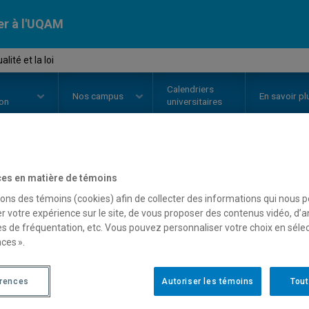
er à l'UQAM
ité et la loi
Calendriers
Nos
campus
En savoir pl
ion
universitaires
OURS
//
JUR1044
-
La sexualité et
es en matière de témoins
sons des témoins (cookies) afin de collecter des informations qui nous 
r votre expérience sur le site, de vous proposer des contenus vidéo, d’a
es de fréquentation, etc. Vous pouvez personnaliser votre choix en séle
Description
Horaire - Été 2026
Horaire
ces ».
érences
Autoriser les témoins
Tout