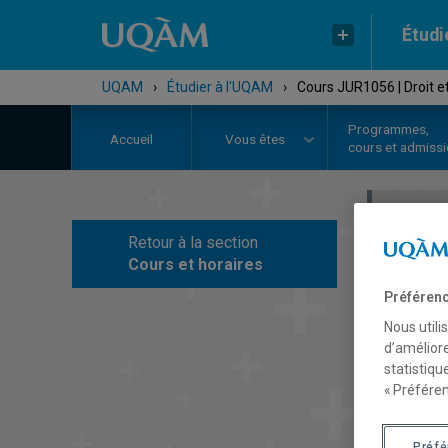
Étudi
UQAM
›
Étudier à l'UQAM
›
Cours JUR1056 | Droit 
Programmes,
Accueil
Vous êtes
cours et admiss
Retour à la section
C
Cours et horaires
Préférenc
Nous utili
d’améliore
statistiqu
« Préféren
Préf