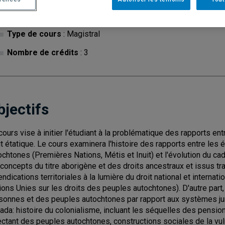
Cycle
: 1
Discipl
Type de cours
: Magistral
Nombre de crédits
: 3
bjectifs
cours vise à initier l'étudiant à la problématique des rapports e
it étatique. Le cours examinera l'histoire des rapports entre les
ochtones (Premières Nations, Métis et Inuit) et l'évolution du cad
 concepts du titre aborigène et des droits ancestraux et issus tr
endications territoriales à la lumière du droit national et internat
ions Unies sur les droits des peuples autochtones). D'autre part,
sonnes et des peuples autochtones par rapport aux systèmes juri
ada: histoire du colonialisme, incluant les séquelles des pensio
ectant des peuples autochtones, constructions sociales de la vul