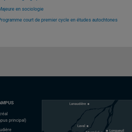
Majeure en sociologie
Programme court de premier cycle en études autochtones
AMPUS
réal
pus principal)
udière