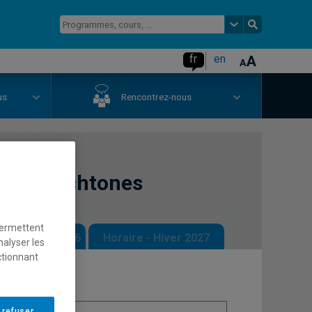
fr
en
us
Rencontrez-nous
les autochtones
permettent
 - Automne 2026
Horaire - Hiver 2027
nalyser les
ctionnant
 refuser