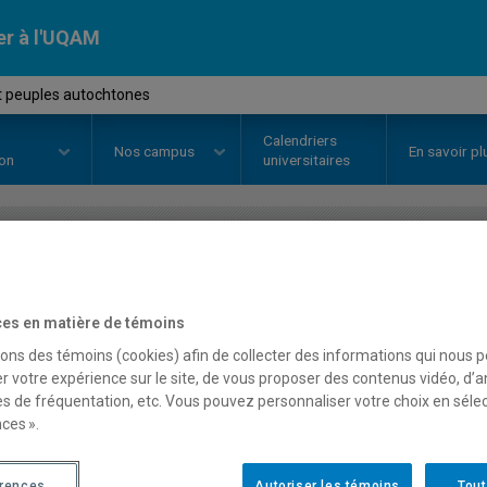
er à l'UQAM
et peuples autochtones
Calendriers
Nos
campus
En savoir pl
ion
universitaires
OURS
//
JUR1056
-
Droit et peup
es en matière de témoins
sons des témoins (cookies) afin de collecter des informations qui nous 
Description
Horaire - Été 2026
Horaire
r votre expérience sur le site, de vous proposer des contenus vidéo, d’a
es de fréquentation, etc. Vous pouvez personnaliser votre choix en séle
ces ».
érences
Autoriser les témoins
Tout