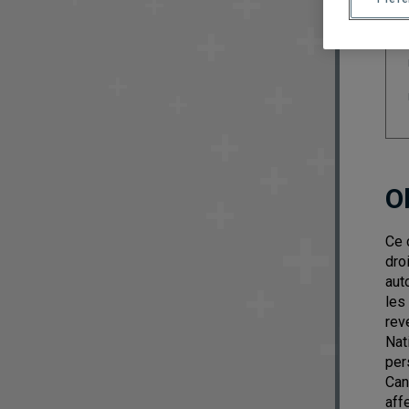
O
Ce 
dro
aut
les
rev
Nat
per
Can
aff