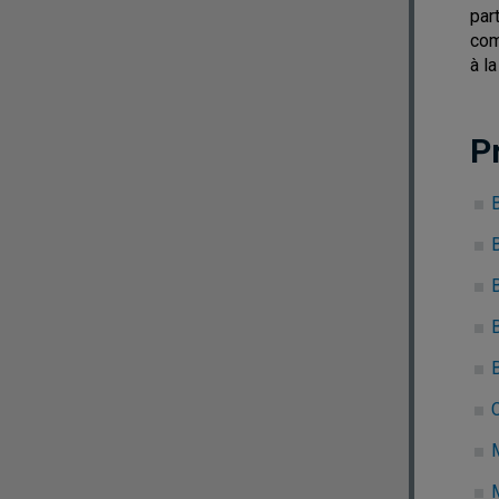
par
com
à l
P
B