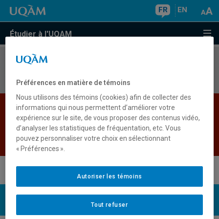
FR
EN
Étudier à l'UQAM
Aucun résultat
Préférences en matière de témoins
Nous utilisons des témoins (cookies) afin de collecter des
Les bases de données institutionnelles sont
informations qui nous permettent d’améliorer votre
expérience sur le site, de vous proposer des contenus vidéo,
indisponibles pour le moment. Veuillez
d’analyser les statistiques de fréquentation, etc. Vous
réessayer plus tard.
pouvez personnaliser votre choix en sélectionnant
Retour
« Préférences ».
Autoriser les témoins
UQAM
Nous joindre
Tout refuser