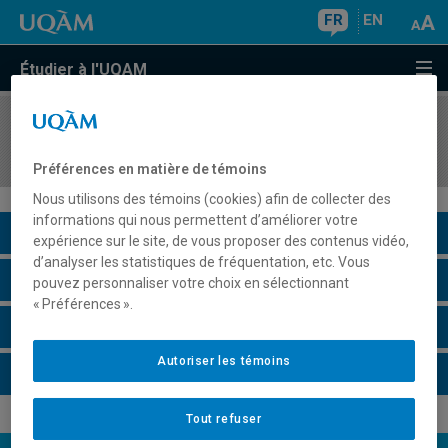
FR
EN
Étudier à l'UQAM
COURS
//
JUR1901
Droit civil, statutaire et éthique de l'immobilier
Préférences en matière de témoins
Nous utilisons des témoins (cookies) afin de collecter des
informations qui nous permettent d’améliorer votre
Description du cours
expérience sur le site, de vous proposer des contenus vidéo,
d’analyser les statistiques de fréquentation, etc. Vous
Horaire - Été 2026
pouvez personnaliser votre choix en sélectionnant
« Préférences ».
Horaire - Automne 2026
Autoriser les témoins
Horaire - Hiver 2027
Tout refuser