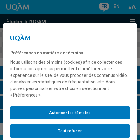
FR
EN
Étudier à l'UQAM
COURS
//
JUR2526
Droit social
Préférences en matière de témoins
Nous utilisons des témoins (cookies) afin de collecter des
informations qui nous permettent d’améliorer votre
Description du cours
expérience sur le site, de vous proposer des contenus vidéo,
d’analyser les statistiques de fréquentation, etc. Vous
Horaire - Été 2026
pouvez personnaliser votre choix en sélectionnant
« Préférences ».
Horaire - Automne 2026
Autoriser les témoins
Horaire - Hiver 2027
Tout refuser