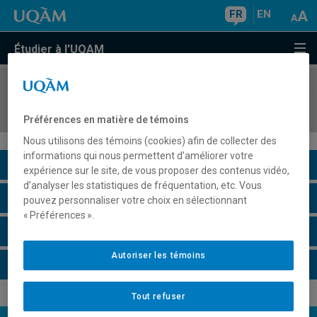
FR
EN
Étudier à l'UQAM
COURS
//
JUR5610
Droit du commerce international
Préférences en matière de témoins
Nous utilisons des témoins (cookies) afin de collecter des
informations qui nous permettent d’améliorer votre
Description du cours
expérience sur le site, de vous proposer des contenus vidéo,
d’analyser les statistiques de fréquentation, etc. Vous
Horaire - Été 2026
pouvez personnaliser votre choix en sélectionnant
« Préférences ».
Horaire - Automne 2026
Autoriser les témoins
Horaire - Hiver 2027
Tout refuser