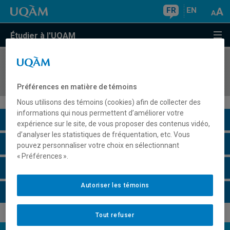
FR
EN
Étudier à l'UQAM
COURS
//
JUR6111
Droit et Intelligence artificielle
Préférences en matière de témoins
Nous utilisons des témoins (cookies) afin de collecter des
informations qui nous permettent d’améliorer votre
Description du cours
expérience sur le site, de vous proposer des contenus vidéo,
d’analyser les statistiques de fréquentation, etc. Vous
Horaire - Été 2026
pouvez personnaliser votre choix en sélectionnant
« Préférences ».
Horaire - Automne 2026
Autoriser les témoins
Horaire - Hiver 2027
Tout refuser