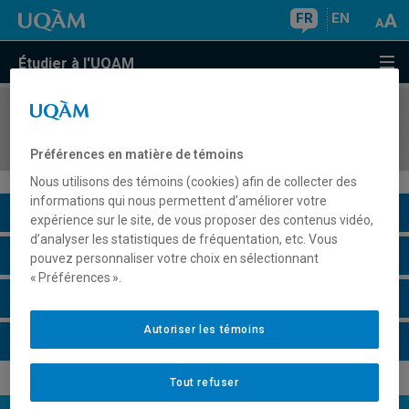
FR
EN
Étudier à l'UQAM
COURS
//
JUR6535
Droit de l'immigration
Préférences en matière de témoins
Nous utilisons des témoins (cookies) afin de collecter des
informations qui nous permettent d’améliorer votre
Description du cours
expérience sur le site, de vous proposer des contenus vidéo,
d’analyser les statistiques de fréquentation, etc. Vous
Horaire - Été 2026
pouvez personnaliser votre choix en sélectionnant
« Préférences ».
Horaire - Automne 2026
Autoriser les témoins
Horaire - Hiver 2027
Tout refuser