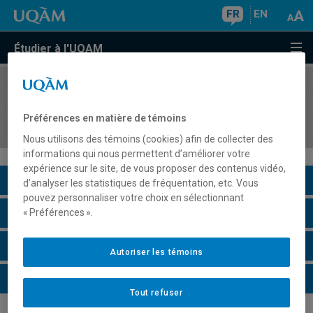
FR
EN
Étudier à l'UQAM
COURS
//
JUR6630
Droit international et comparé de
Préférences en matière de témoins
l'environnement
Nous utilisons des témoins (cookies) afin de collecter des
informations qui nous permettent d’améliorer votre
expérience sur le site, de vous proposer des contenus vidéo,
Description du cours
d’analyser les statistiques de fréquentation, etc. Vous
pouvez personnaliser votre choix en sélectionnant
Horaire - Été 2026
« Préférences ».
Horaire - Automne 2026
Autoriser les témoins
Horaire - Hiver 2027
Tout refuser