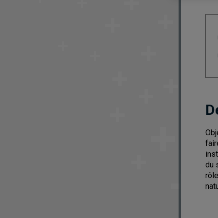
D
Obj
fai
ins
du 
rôl
nat