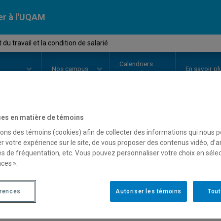
er à l'UQAM
du travail et la condition de salarié
Calendriers
Nos
campus
En savoir pl
ion
universitaires
es en matière de témoins
OURS
//
JUR7161
-
Le droit du tra
sons des témoins (cookies) afin de collecter des informations qui nous 
r votre expérience sur le site, de vous proposer des contenus vidéo, d’a
salarié
es de fréquentation, etc. Vous pouvez personnaliser votre choix en séle
ces ».
Description
Horaire - Été 2026
Horaire
érences
Autoriser les témoins
Tout