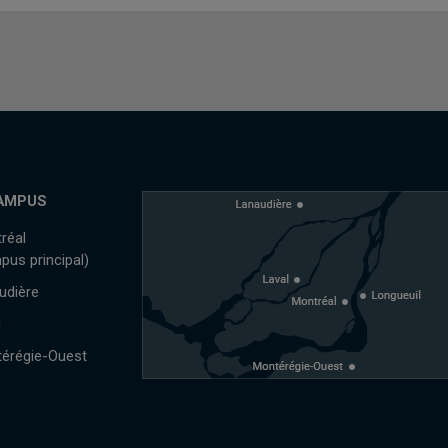
AMPUS
réal
pus principal)
udière
l
érégie-Ouest