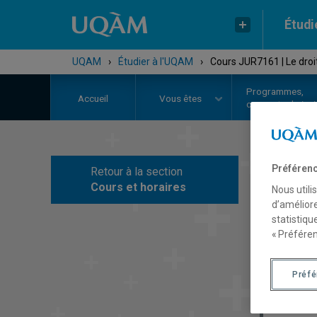
Étudi
UQAM
›
Étudier à l'UQAM
›
Cours JUR7161 | Le droit 
Programmes,
Accueil
Vous êtes
cours et admiss
Préférenc
Retour à la section
C
Cours et horaires
Nous utili
d’améliore
statistiqu
« Préféren
Préf