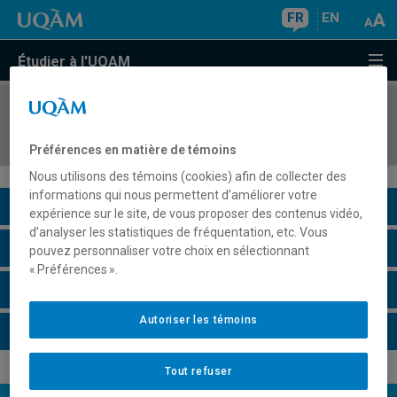
FR
EN
Étudier à l'UQAM
COURS
//
JUR7350
Fondements du droit de l'enfance
Préférences en matière de témoins
Nous utilisons des témoins (cookies) afin de collecter des
informations qui nous permettent d’améliorer votre
Description du cours
expérience sur le site, de vous proposer des contenus vidéo,
d’analyser les statistiques de fréquentation, etc. Vous
Horaire - Été 2026
pouvez personnaliser votre choix en sélectionnant
« Préférences ».
Horaire - Automne 2026
Autoriser les témoins
Horaire - Hiver 2027
Tout refuser