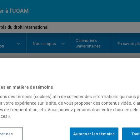
er à l'UQAM
és du droit international
Calendriers
Nos
campus
En savoir pl
ion
universitaires
OURS
//
JUR768X
-
Actualités du 
es en matière de témoins
sons des témoins (cookies) afin de collecter des informations qui nous 
r votre expérience sur le site, de vous proposer des contenus vidéo, d’a
Description
Horaire - Été 2026
Horaire
es de fréquentation, etc. Vous pouvez personnaliser votre choix en séle
ces ».
érences
Autoriser les témoins
Tout