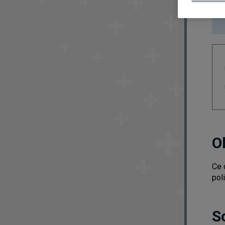
O
Ce 
poli
S