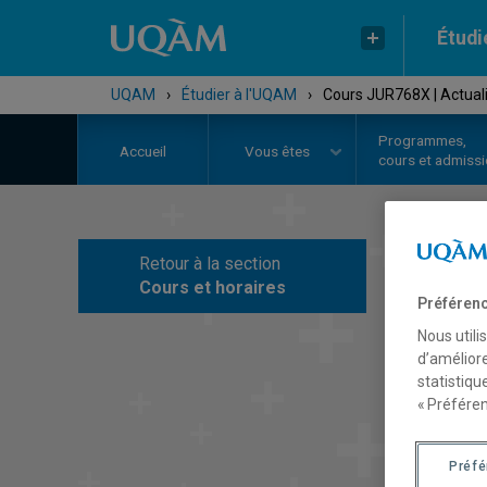
Étudi
UQAM
›
Étudier à l'UQAM
›
Cours JUR768X | Actualit
Programmes,
Accueil
Vous êtes
cours et admiss
Retour à la section
C
Cours et horaires
Préférenc
Nous utili
d’améliore
statistiqu
« Préféren
Préf