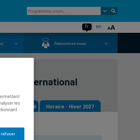
fr
en
us
Rencontrez-nous
droit international
permettent
nalyser les
 - Automne 2026
Horaire - Hiver 2027
ctionnant
 refuser