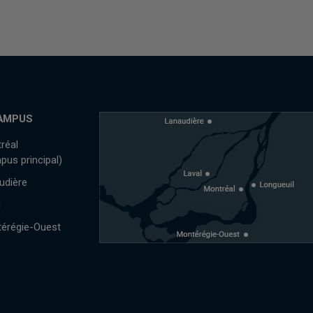
AMPUS
réal
pus principal)
udière
l
érégie-Ouest