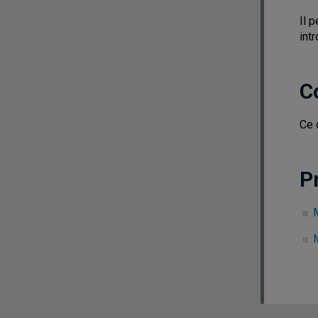
Il 
int
C
Ce 
P
M
M