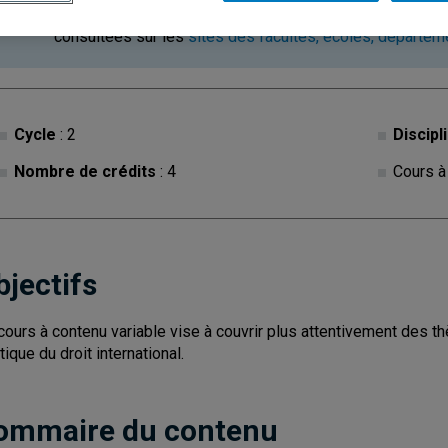
Ce cours est à contenu variable. Les descriptions des c
consultées sur les
sites des facultés, écoles, départe
Cycle
: 2
Discipl
Nombre de crédits
: 4
Cours à
bjectifs
cours à contenu variable vise à couvrir plus attentivement des th
tique du droit international.
ommaire du contenu