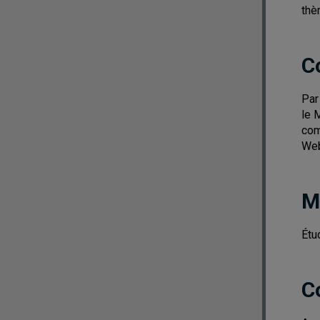
thè
C
Par
le 
com
Web
M
Étu
C