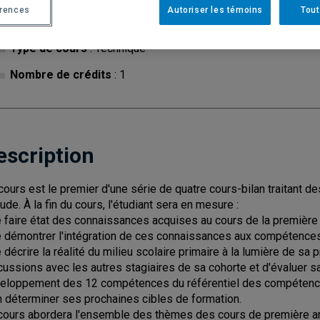
érences
Autoriser les témoins
Tout
Cycle
: 1
Discipl
Type de cours
: Technique
Nombre de crédits
: 1
escription
cours est le premier d'une série de quatre cours-bilan traitant d
tude. À la fin du cours, l'étudiant sera en mesure :
e faire état des connaissances acquises au cours de la première
e démontrer l'intégration de ces connaissances aux compétences
e décrire la réalité du milieu scolaire primaire à la lumière de s
cussions avec les autres stagiaires de sa cohorte et d'évaluer s
eloppement des 12 compétences du référentiel des compétenc
n déterminer ses prochaines cibles de formation.
cours abordera l'ensemble des thèmes des cours de première a