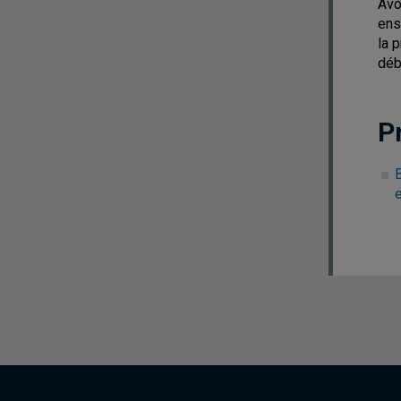
Avo
ens
la 
déb
P
B