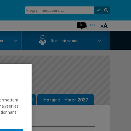
fr
en
us
Rencontrez-nous
hèse
 - Automne 2026
Horaire - Hiver 2027
permettent
nalyser les
ctionnant