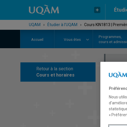
Étudi
UQAM
›
Étudier à l'UQAM
›
Cours KIN1813 | Premiè
Programmes,
Accueil
Vous êtes
cours et admiss
Retour à la section
C
Cours et horaires
Préférenc
Nous utili
d’améliore
statistiqu
« Préféren