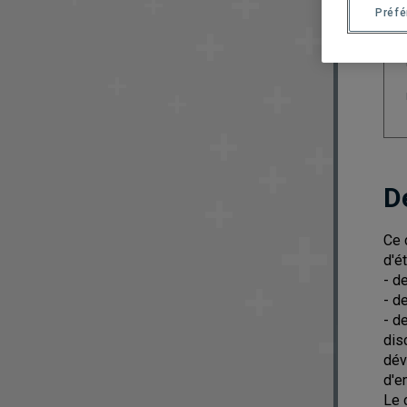
Préf
D
Ce 
d'é
- d
- d
- d
dis
dév
d'e
Le 