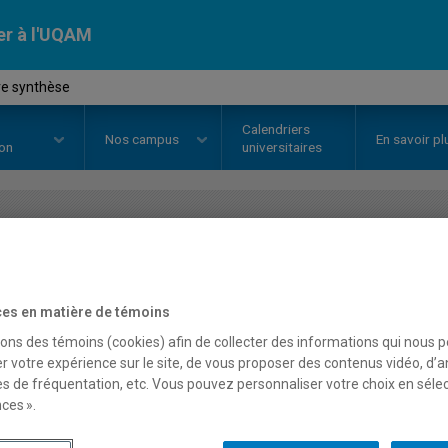
er à l'UQAM
re synthèse
Calendriers
Nos
campus
En savoir pl
ion
universitaires
OURS
//
KIN1813
-
Première synt
es en matière de témoins
Description
Horaire - Été 2026
Horaire
sons des témoins (cookies) afin de collecter des informations qui nous 
r votre expérience sur le site, de vous proposer des contenus vidéo, d’a
es de fréquentation, etc. Vous pouvez personnaliser votre choix en séle
ces ».