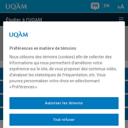
FR
EN
Étudier à l'UQAM
COURS
//
KIN2301
Apprentissage moteur de l'enfance à
Préférences en matière de témoins
l'adolescence
Nous utilisons des témoins (cookies) afin de collecter des
informations qui nous permettent d’améliorer votre
expérience sur le site, de vous proposer des contenus vidéo,
Description du cours
d’analyser les statistiques de fréquentation, etc. Vous
pouvez personnaliser votre choix en sélectionnant
Horaire - Été 2026
« Préférences ».
Horaire - Automne 2026
Autoriser les témoins
Horaire - Hiver 2027
Tout refuser