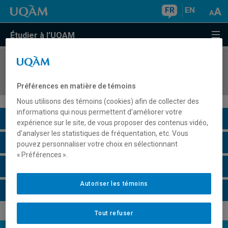
FR
EN
Étudier à l'UQAM
COURS
//
KIN3530
Vieillissement et activité physique
Préférences en matière de témoins
Nous utilisons des témoins (cookies) afin de collecter des
informations qui nous permettent d’améliorer votre
Description du cours
expérience sur le site, de vous proposer des contenus vidéo,
d’analyser les statistiques de fréquentation, etc. Vous
Horaire - Été 2026
pouvez personnaliser votre choix en sélectionnant
« Préférences ».
Horaire - Automne 2026
Autoriser les témoins
Horaire - Hiver 2027
Tout refuser