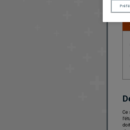
Préf
D
Ce 
l'é
doi