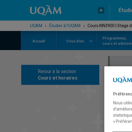
Étudi
UQAM
›
Étudier à l'UQAM
›
Cours KIN3900 | Stage d
Programmes,
Accueil
Vous êtes
cours et admiss
Retour à la section
C
Cours et horaires
Préférenc
Nous utili
d’améliore
statistiqu
« Préféren