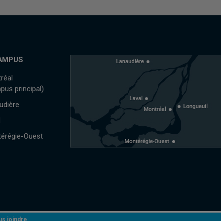
AMPUS
réal
pus principal)
udière
l
érégie-Ouest
s joindre