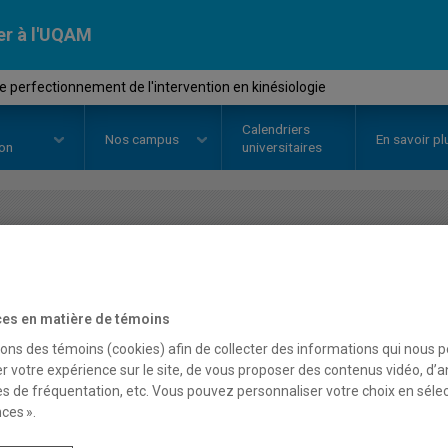
er à l'UQAM
e perfectionnement de l'intervention en kinésiologie
Calendriers
Nos
campus
En savoir pl
ion
universitaires
OURS
//
KIN3900
-
Stage de perf
l'intervention en kinésiol
es en matière de témoins
sons des témoins (cookies) afin de collecter des informations qui nous 
r votre expérience sur le site, de vous proposer des contenus vidéo, d’a
Description
Horaire - Été 2026
Horaire
es de fréquentation, etc. Vous pouvez personnaliser votre choix en séle
ces ».