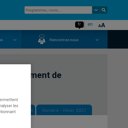
fr
en
us
Rencontrez-nous
ectionnement de
ogie
permettent
nalyser les
 - Automne 2026
Horaire - Hiver 2027
ctionnant