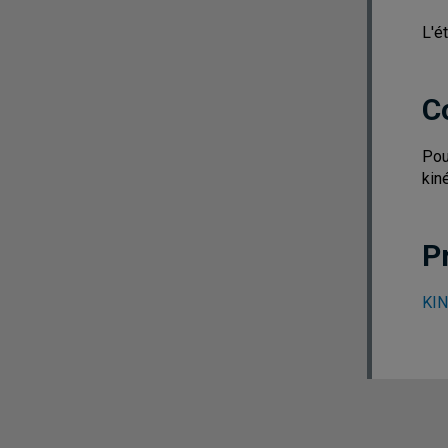
L'é
C
Pou
kin
P
KIN