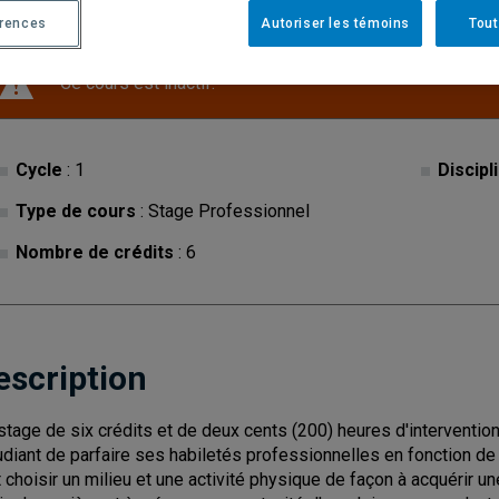
érences
Autoriser les témoins
Tout
Ce cours est inactif.
Cycle
: 1
Discipl
Type de cours
: Stage Professionnel
Nombre de crédits
: 6
escription
stage de six crédits et de deux cents (200) heures d'interventio
tudiant de parfaire ses habiletés professionnelles en fonction de 
t choisir un milieu et une activité physique de façon à acquérir u