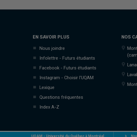
EN SAVOIR PLUS
NOS C
Nous joindre
Mont
(cam
Infolettre - Futurs étudiants
Lana
Facebook - Futurs étudiants
Lava
Instagram - Choisir l'UQAM
Mont
Lexique
Questions fréquentes
Index A-Z
UQAM - Université du Québec à Montréal
Nou