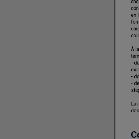
cho
con
en 
for
car
col
À l
ter
- d
exi
- d
- d
sta
La 
des
C