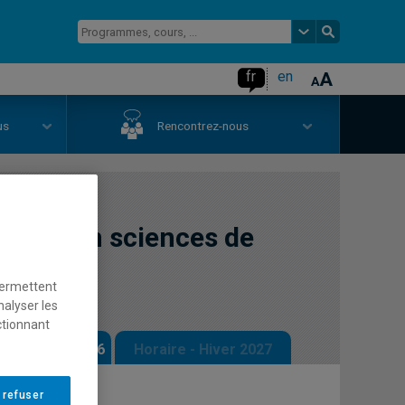
fr
en
us
Rencontrez-nous
rches en sciences de
permettent
nalyser les
ctionnant
 - Automne 2026
Horaire - Hiver 2027
 refuser