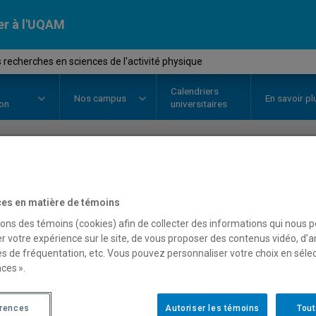
er à l'UQAM
 recherches en sciences de l'activité physique
Calendriers
Nos
campus
En savoir pl
ion
universitaires
OURS
//
KIN8801
-
État des reche
es en matière de témoins
l'activité physique
sons des témoins (cookies) afin de collecter des informations qui nous 
r votre expérience sur le site, de vous proposer des contenus vidéo, d’a
es de fréquentation, etc. Vous pouvez personnaliser votre choix en séle
ces ».
Description
Horaire - Été 2026
Horaire
érences
Autoriser les témoins
Tout