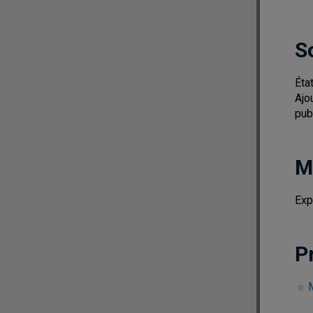
S
Éta
Ajo
pub
M
Exp
P
M