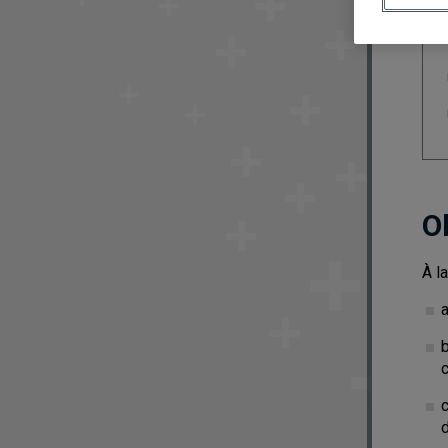
O
À la
b
c
d