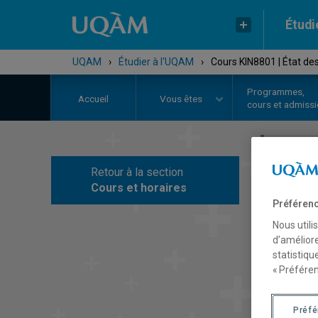
Étudi
UQAM
›
Étudier à l'UQAM
›
Cours KIN8801 | État des
Programmes,
Accueil
Vous êtes
cours et admiss
Retour à la section
C
Cours et horaires
Préférenc
Nous utili
d’améliore
statistiqu
« Préféren
Préf