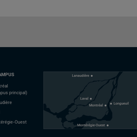
AMPUS
réal
pus principal)
udière
l
érégie-Ouest