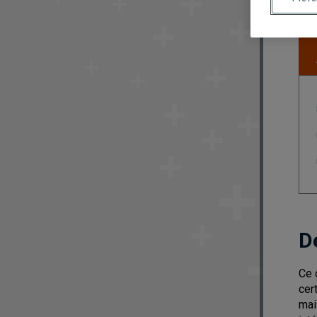
D
Ce 
cer
mai