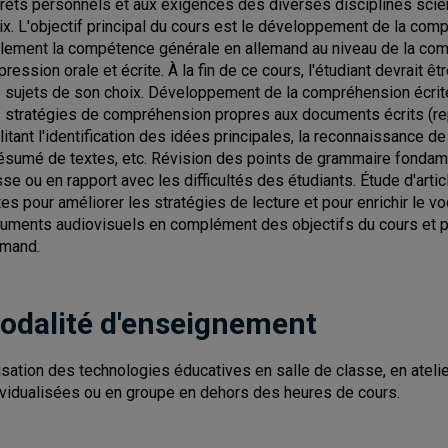
érêts personnels et aux exigences des diverses disciplines scie
ix. L'objectif principal du cours est le développement de la com
lement la compétence générale en allemand au niveau de la co
xpression orale et écrite. À la fin de ce cours, l'étudiant devrai
 sujets de son choix. Développement de la compréhension écrite
 stratégies de compréhension propres aux documents écrits (repér
ilitant l'identification des idées principales, la reconnaissance de 
résumé de textes, etc. Révision des points de grammaire fondam
sse ou en rapport avec les difficultés des étudiants. Étude d'arti
tes pour améliorer les stratégies de lecture et pour enrichir le 
uments audiovisuels en complément des objectifs du cours et p
emand.
odalité d'enseignement
lisation des technologies éducatives en salle de classe, en atelie
ividualisées ou en groupe en dehors des heures de cours.