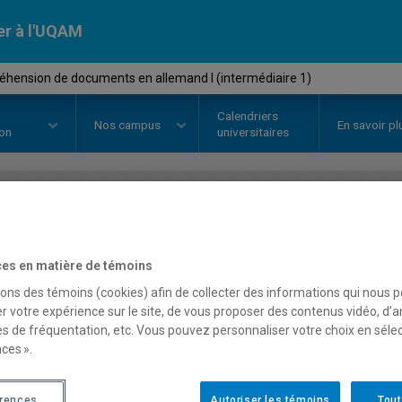
er à l'UQAM
hension de documents en allemand I (intermédiaire 1)
Calendriers
Nos
campus
En savoir pl
ion
universitaires
OURS
//
LAN2340
-
Compréhensi
es en matière de témoins
allemand I (intermédiaire
sons des témoins (cookies) afin de collecter des informations qui nous 
r votre expérience sur le site, de vous proposer des contenus vidéo, d’a
es de fréquentation, etc. Vous pouvez personnaliser votre choix en séle
Description
Horaire - Été 2026
Horaire
ces ».
érences
Autoriser les témoins
Tout