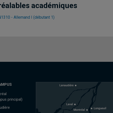
réalables académiques
1310 - Allemand I (débutant 1)
AMPUS
réal
pus principal)
udière