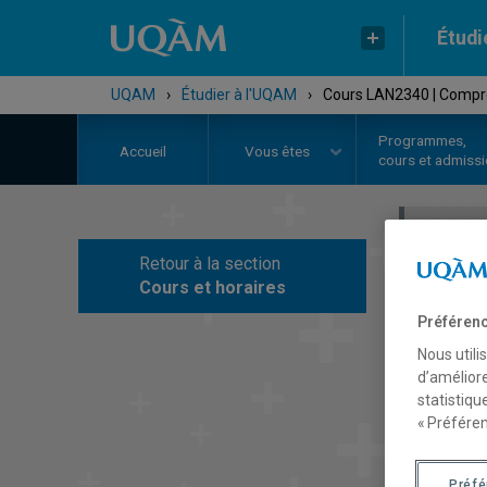
Étudi
UQAM
›
Étudier à l'UQAM
›
Cours LAN2340 | Compré
Programmes,
Accueil
Vous êtes
cours et admiss
Retour à la section
C
Cours et horaires
Préférenc
Nous utili
d’améliore
statistiqu
« Préféren
Préf