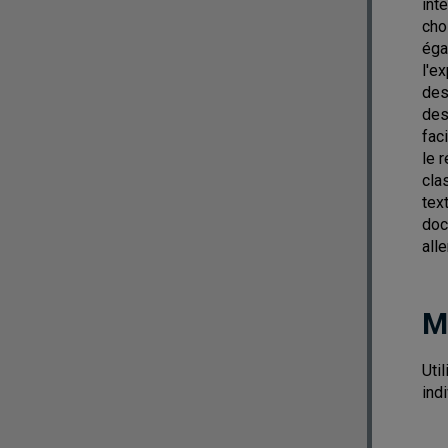
int
cho
éga
l'e
des
des
fac
le 
cla
tex
doc
all
M
Uti
ind