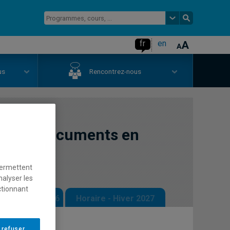
fr
en
us
Rencontrez-nous
on de documents en
 1)
permettent
nalyser les
ctionnant
 - Automne 2026
Horaire - Hiver 2027
 refuser