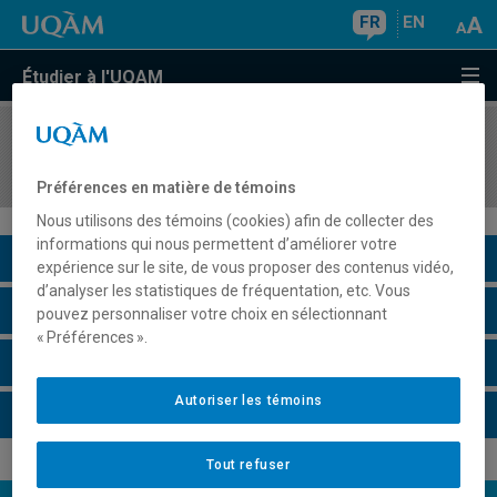
FR
EN
Étudier à l'UQAM
COURS
//
LIN1109
Grammaire du français écrit et norme
Préférences en matière de témoins
Nous utilisons des témoins (cookies) afin de collecter des
informations qui nous permettent d’améliorer votre
Description du cours
expérience sur le site, de vous proposer des contenus vidéo,
d’analyser les statistiques de fréquentation, etc. Vous
Horaire - Été 2026
pouvez personnaliser votre choix en sélectionnant
« Préférences ».
Horaire - Automne 2026
Autoriser les témoins
Horaire - Hiver 2027
Tout refuser