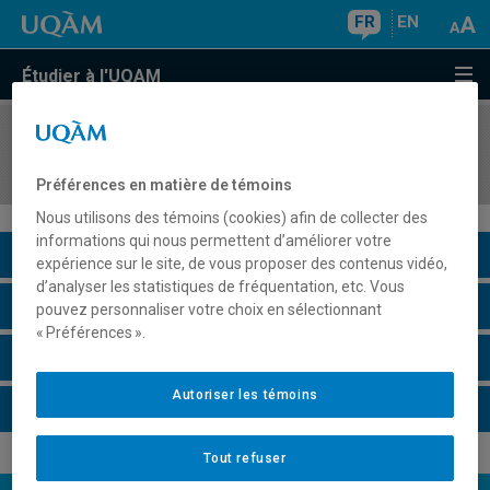
FR
EN
Étudier à l'UQAM
COURS
//
LIN1520
Linguistique légale
Préférences en matière de témoins
Nous utilisons des témoins (cookies) afin de collecter des
informations qui nous permettent d’améliorer votre
Description du cours
expérience sur le site, de vous proposer des contenus vidéo,
d’analyser les statistiques de fréquentation, etc. Vous
Horaire - Été 2026
pouvez personnaliser votre choix en sélectionnant
« Préférences ».
Horaire - Automne 2026
Autoriser les témoins
Horaire - Hiver 2027
Tout refuser