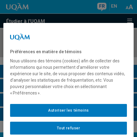
FR
EN
Étudier à l'UQAM
COURS
//
LIN1611
Analyse grammaticale du français écrit 1
Préférences en matière de témoins
Nous utilisons des témoins (cookies) afin de collecter des
informations qui nous permettent d’améliorer votre
Description du cours
expérience sur le site, de vous proposer des contenus vidéo,
d’analyser les statistiques de fréquentation, etc. Vous
Horaire - Été 2026
pouvez personnaliser votre choix en sélectionnant
« Préférences ».
Horaire - Automne 2026
Autoriser les témoins
Horaire - Hiver 2027
Tout refuser