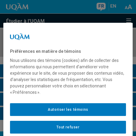
FR
EN
Étudier à l'UQAM
COURS
//
LIN2520
Lexicologie et lexicographie
Préférences en matière de témoins
Nous utilisons des témoins (cookies) afin de collecter des
informations qui nous permettent d’améliorer votre
Description du cours
expérience sur le site, de vous proposer des contenus vidéo,
d’analyser les statistiques de fréquentation, etc. Vous
Horaire - Été 2026
pouvez personnaliser votre choix en sélectionnant
« Préférences ».
Horaire - Automne 2026
Autoriser les témoins
Horaire - Hiver 2027
Tout refuser