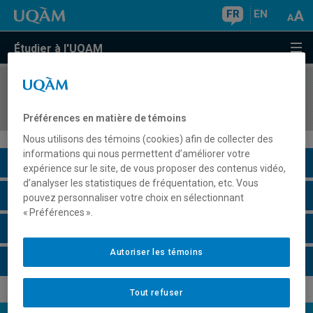
FR
EN
Étudier à l'UQAM
COURS
//
LIN2608
Langues autochtones de l'Amérique du Nord
Préférences en matière de témoins
Nous utilisons des témoins (cookies) afin de collecter des
informations qui nous permettent d’améliorer votre
Description du cours
expérience sur le site, de vous proposer des contenus vidéo,
d’analyser les statistiques de fréquentation, etc. Vous
Horaire - Été 2026
pouvez personnaliser votre choix en sélectionnant
« Préférences ».
Horaire - Automne 2026
Autoriser les témoins
Horaire - Hiver 2027
Tout refuser