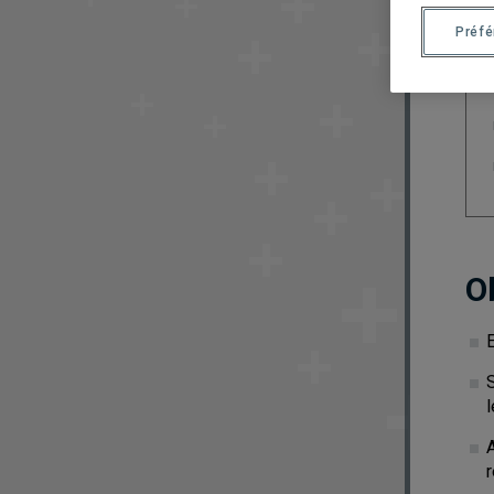
Préf
O
S
l
A