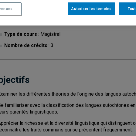
érences
Autoriser les témoins
Tout
Cycle
: 1
Discipl
Type de cours
: Magistral
Nombre de crédits
: 3
bjectifs
Examiner les différentes théories de l'origine des langues autoc
e familiariser avec la classification des langues autochtones en
eurs parentés linguistiques.
pprécier la richesse et la diversité linguistique qui distinguent
reconnaître les traits communs qui se présentent fréquemment.