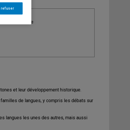
 refuser
ine
: Linguistique
htones et leur développement historique.
 familles de langues, y compris les débats sur
 ces langues les unes des autres, mais aussi