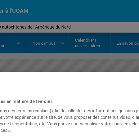
er à l'UQAM
s autochtones de l'Amérique du Nord
Calendriers
Nos
campus
En savoir pl
ion
universitaires
OURS
//
LIN2608
-
Langues autoc
du Nord
es en matière de témoins
sons des témoins (cookies) afin de collecter des informations qui nous 
r votre expérience sur le site, de vous proposer des contenus vidéo, d’a
Description
Horaire - Été 2026
Horaire
es de fréquentation, etc. Vous pouvez personnaliser votre choix en séle
ces ».