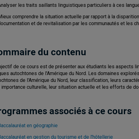
nalyser les traits saillants linguistiques particuliers à ces langu
ieux comprendre la situation actuelle par rapport à la disparitio
documentation et de revitalisation par les communautés et les c
ommaire du contenu
bjectif de ce cours est de présenter aux étudiants les aspects li
gues autochtones de l'Amérique du Nord. Les domaines explorés in
ochtones de l'Amérique du Nord, leur classification, leurs caracté
r importance culturelle, leur situation actuelle et les efforts de d
rogrammes associés à ce cours
Baccalauréat en géographie
accalauréat en gestion du tourisme et de l'hôtellerie