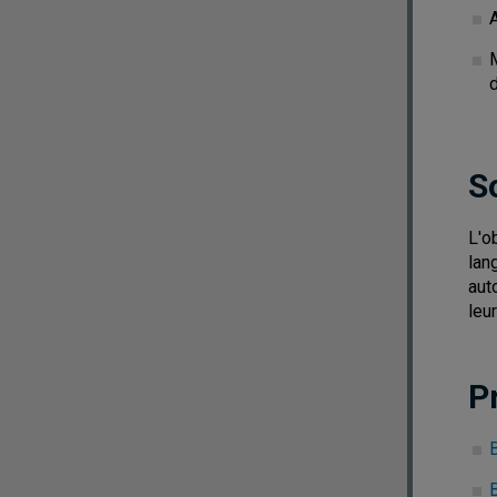
A
M
S
L'o
lan
aut
leu
P
B