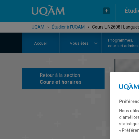
Étudi
UQAM
›
Étudier à l'UQAM
›
Cours LIN2608 | Langue
Programmes,
Accueil
Vous êtes
cours et admiss
Retour à la section
C
Cours et horaires
Préférenc
Nous utili
d’améliore
statistiqu
« Préféren