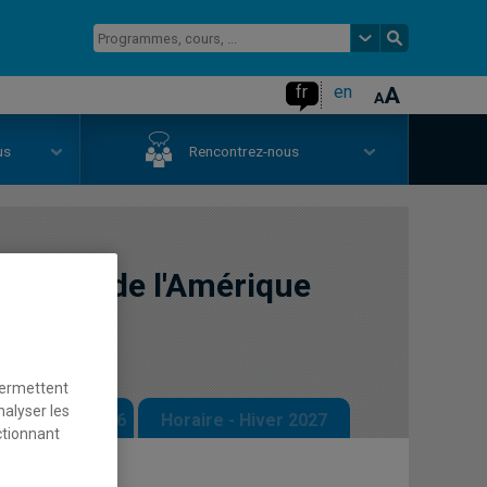
fr
en
us
Rencontrez-nous
htones de l'Amérique
permettent
nalyser les
 - Automne 2026
Horaire - Hiver 2027
ctionnant