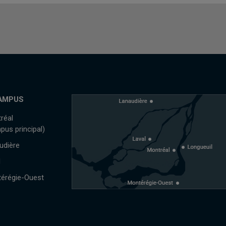
AMPUS
réal
pus principal)
udière
l
érégie-Ouest