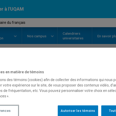
er à l'UQAM
aire du français
Calendriers
Nos
campus
En savoir pl
ion
universitaires
OURS
//
LIN2617
-
Vocabulaire du
es en matière de témoins
sons des témoins (cookies) afin de collecter des informations qui nous 
r votre expérience sur le site, de vous proposer des contenus vidéo, d’a
Description
Horaire - Été 2026
Horaire
es de fréquentation, etc. Vous pouvez personnaliser votre choix en séle
ces ».
érences
Autoriser les témoins
Tout