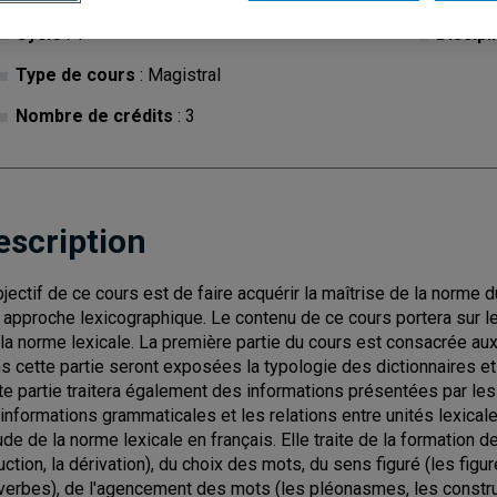
Cycle
: 1
Discipl
Type de cours
: Magistral
Nombre de crédits
: 3
escription
bjectif de ce cours est de faire acquérir la maîtrise de la norme 
 approche lexicographique. Le contenu de ce cours portera sur l
 la norme lexicale. La première partie du cours est consacrée au
s cette partie seront exposées la typologie des dictionnaires et l
te partie traitera également des informations présentées par l
 informations grammaticales et les relations entre unités lexica
tude de la norme lexicale en français. Elle traite de la formation
uction, la dérivation), du choix des mots, du sens figuré (les fig
verbes), de l'agencement des mots (les pléonasmes, les constru