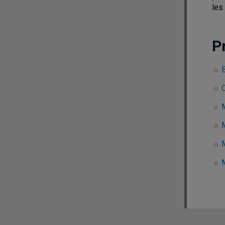
les
P
B