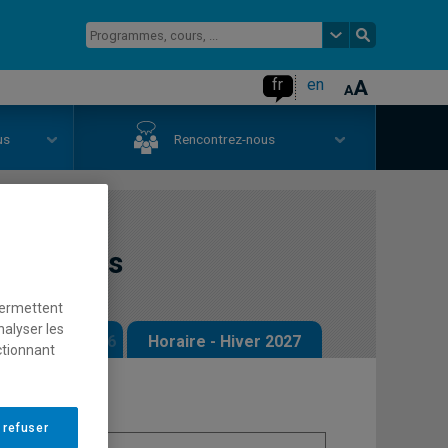
fr
en
us
Rencontrez-nous
 français
permettent
nalyser les
 - Automne 2026
Horaire - Hiver 2027
ctionnant
 refuser