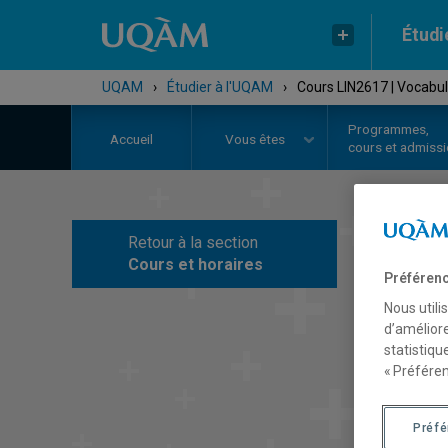
Étudi
UQAM
›
Étudier à l'UQAM
›
Cours LIN2617 | Vocabul
Programmes,
Accueil
Vous êtes
cours et admiss
Retour à la section
C
Cours et horaires
Préférenc
Nous utili
d’améliore
statistiqu
« Préféren
Préf