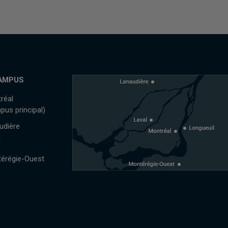
AMPUS
réal
pus principal)
udière
l
érégie-Ouest