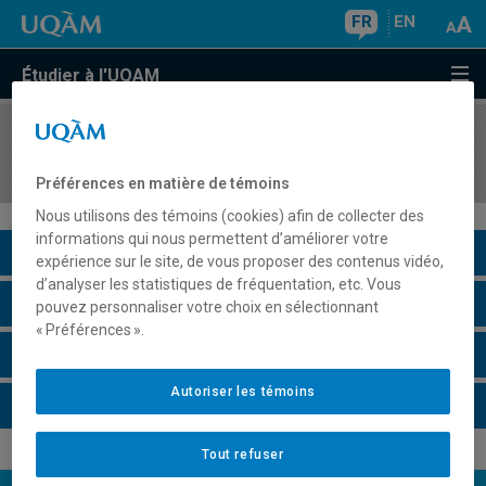
FR
EN
Étudier à l'UQAM
COURS
//
LIN5580
Atelier pratique d'interprétation gestuelle III
Préférences en matière de témoins
Nous utilisons des témoins (cookies) afin de collecter des
informations qui nous permettent d’améliorer votre
Description du cours
expérience sur le site, de vous proposer des contenus vidéo,
d’analyser les statistiques de fréquentation, etc. Vous
Horaire - Été 2026
pouvez personnaliser votre choix en sélectionnant
« Préférences ».
Horaire - Automne 2026
Autoriser les témoins
Horaire - Hiver 2027
Tout refuser