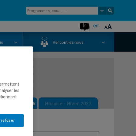
fr
en
us
Rencontrez-nous
permettent
nalyser les
ctionnant
 - Automne 2026
Horaire - Hiver 2027
 refuser