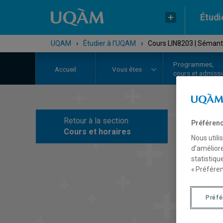
Étudi
UQAM
›
Étudier à l'UQAM
›
Cours LIN8203 | Sémant
Programmes,
Accueil
Vous êtes
cours et admiss
Retour à la section
Préférenc
C
Cours et horaires
Nous utili
d’améliore
statistiqu
« Préféren
Préf