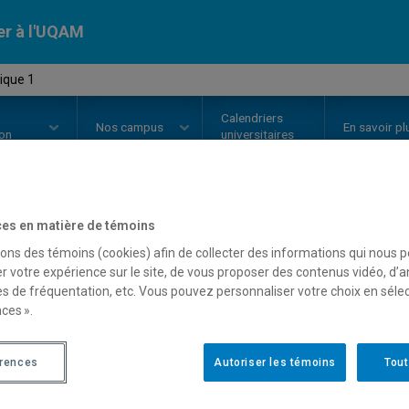
er à l'UQAM
ique 1
Calendriers
Nos
campus
En savoir pl
ion
universitaires
es en matière de témoins
OURS
//
LIN8203
-
Sémantique 1
sons des témoins (cookies) afin de collecter des informations qui nous 
r votre expérience sur le site, de vous proposer des contenus vidéo, d’a
es de fréquentation, etc. Vous pouvez personnaliser votre choix en séle
Description
Horaire - Été 2026
Horaire
ces ».
érences
Autoriser les témoins
Tout