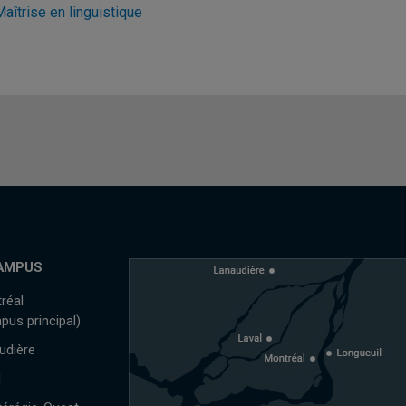
aîtrise en linguistique
AMPUS
réal
pus principal)
udière
l