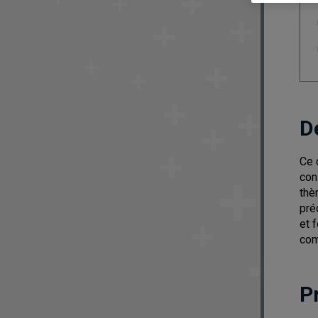
D
Ce 
con
thè
pré
et 
com
P