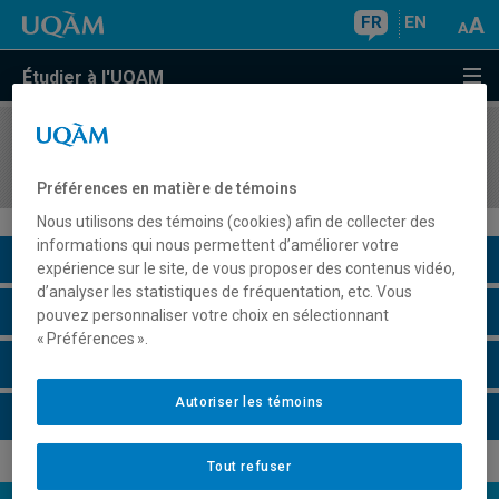
FR
EN
Étudier à l'UQAM
COURS
//
LIN8225
Acquisition des langues secondes
Préférences en matière de témoins
Nous utilisons des témoins (cookies) afin de collecter des
informations qui nous permettent d’améliorer votre
Description du cours
expérience sur le site, de vous proposer des contenus vidéo,
d’analyser les statistiques de fréquentation, etc. Vous
Horaire - Été 2026
pouvez personnaliser votre choix en sélectionnant
« Préférences ».
Horaire - Automne 2026
Autoriser les témoins
Horaire - Hiver 2027
Tout refuser