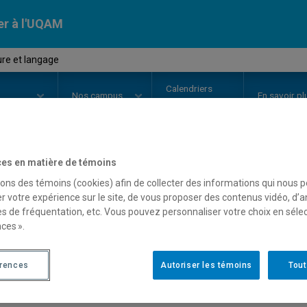
er à l'UQAM
ure et langage
Calendriers
Nos
campus
En savoir pl
ion
universitaires
es en matière de témoins
OURS
//
LIT1555
-
Littérature et 
sons des témoins (cookies) afin de collecter des informations qui nous 
r votre expérience sur le site, de vous proposer des contenus vidéo, d’a
es de fréquentation, etc. Vous pouvez personnaliser votre choix en séle
ces ».
Description
Horaire - Été 2026
Horaire
érences
Autoriser les témoins
Tout