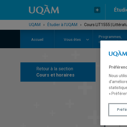
Étudi
UQAM
›
Étudier à l'UQAM
›
Cours LIT1555 | Littérat
Programmes,
Accueil
Vous êtes
cours et admiss
Préférenc
Retour à la section
C
Cours et horaires
Nous utili
d’améliore
statistiqu
« Préféren
Préf