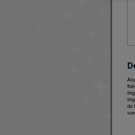
D
Acq
thé
lin
lin
de l
vue