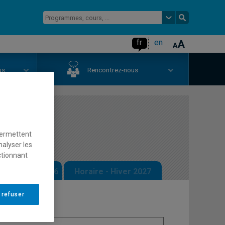
fr
en
us
Rencontrez-nous
langage
permettent
nalyser les
ctionnant
 - Automne 2026
Horaire - Hiver 2027
 refuser