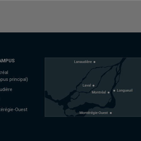
AMPUS
réal
pus principal)
udière
l
érégie-Ouest