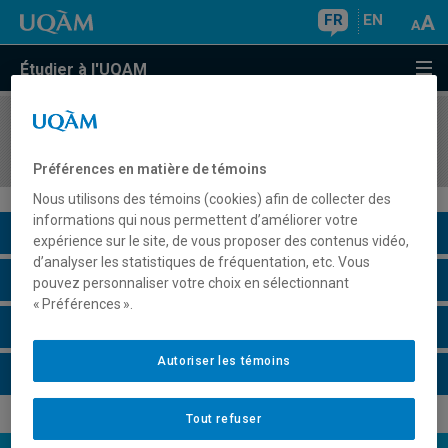
FR
EN
Étudier à l'UQAM
COURS
//
LIT2006
Écriture et norme grammaticale II
Préférences en matière de témoins
Nous utilisons des témoins (cookies) afin de collecter des
informations qui nous permettent d’améliorer votre
Description du cours
expérience sur le site, de vous proposer des contenus vidéo,
d’analyser les statistiques de fréquentation, etc. Vous
Horaire - Été 2026
pouvez personnaliser votre choix en sélectionnant
« Préférences ».
Horaire - Automne 2026
Autoriser les témoins
Horaire - Hiver 2027
Tout refuser