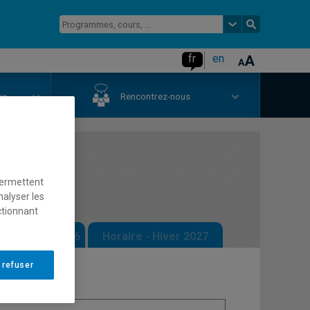
fr
en
us
Rencontrez-nous
ue
permettent
nalyser les
ctionnant
 - Automne 2026
Horaire - Hiver 2027
 refuser