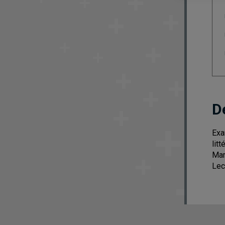
D
Exa
lit
Man
Lec