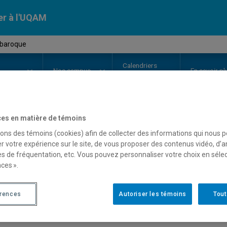
er à l'UQAM
 baroque
Calendriers
Nos
campus
En savoir pl
ion
universitaires
es en matière de témoins
OURS
//
LIT2650
-
Univers baroq
sons des témoins (cookies) afin de collecter des informations qui nous 
r votre expérience sur le site, de vous proposer des contenus vidéo, d’a
es de fréquentation, etc. Vous pouvez personnaliser votre choix en séle
ces ».
Description
Horaire - Été 2026
Horaire
érences
Autoriser les témoins
Tout