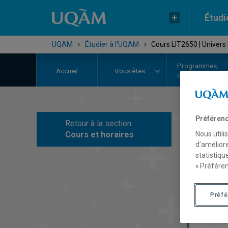
Étudi
UQAM
›
Étudier à l'UQAM
›
Cours LIT2650 | Univers
Programmes,
Accueil
Vous êtes
cours et admiss
Préférenc
Retour à la section
C
Nous utili
Cours et horaires
d’améliore
statistiqu
« Préféren
Préf