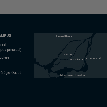
AMPUS
réal
pus principal)
udière
l
érégie-Ouest