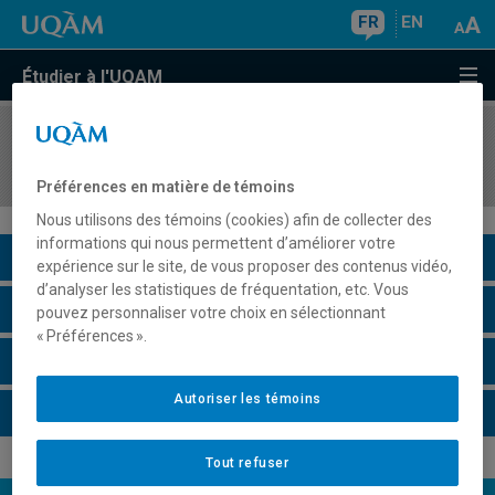
FR
EN
Étudier à l'UQAM
COURS
//
LIT361X
Problématique littéraire
Préférences en matière de témoins
Nous utilisons des témoins (cookies) afin de collecter des
informations qui nous permettent d’améliorer votre
Description du cours
expérience sur le site, de vous proposer des contenus vidéo,
d’analyser les statistiques de fréquentation, etc. Vous
Horaire - Été 2026
pouvez personnaliser votre choix en sélectionnant
« Préférences ».
Horaire - Automne 2026
Autoriser les témoins
Horaire - Hiver 2027
Tout refuser