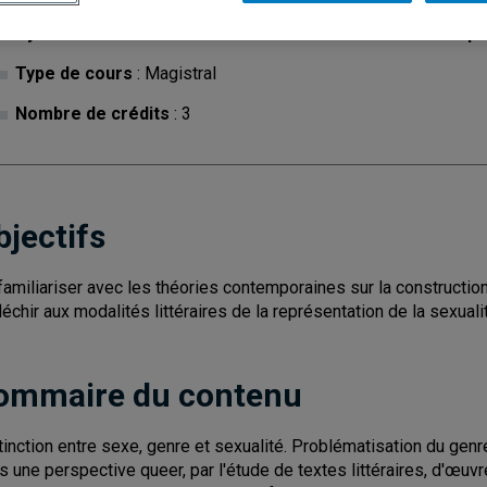
Cycle
: 1
Discipl
Type de cours
: Magistral
Nombre de crédits
: 3
bjectifs
familiariser avec les théories contemporaines sur la construction 
léchir aux modalités littéraires de la représentation de la sexuali
ommaire du contenu
tinction entre sexe, genre et sexualité. Problématisation du ge
s une perspective queer, par l'étude de textes littéraires, d'œuvre