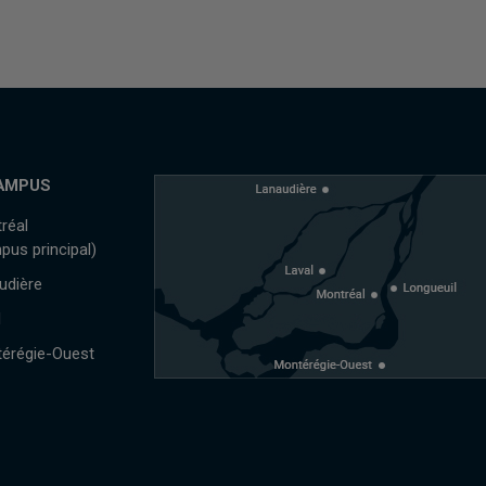
AMPUS
réal
pus principal)
udière
l
érégie-Ouest