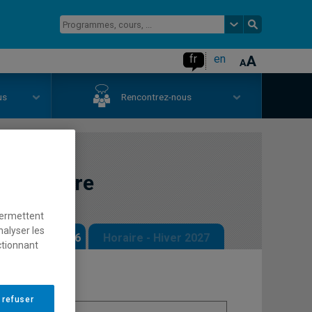
fr
en
us
Rencontrez-nous
littérature
permettent
nalyser les
 - Automne 2026
Horaire - Hiver 2027
ctionnant
 refuser