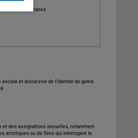
ine
: Études littéraires
sociale et discursive de l'identité de genre.
té.
nre et des assignations sexuelles, notamment
s artistiques ou de films qui interrogent la