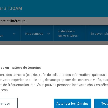
er à l'UQAM
nre et littérature
Calendriers
Nos
campus
En savoir pl
ion
universitaires
OURS
//
LIT4700
-
Sexe, genre et 
es en matière de témoins
sons des témoins (cookies) afin de collecter des informations qui nous 
r votre expérience sur le site, de vous proposer des contenus vidéo, d’a
Description
Horaire - Été 2026
Horaire
es de fréquentation, etc. Vous pouvez personnaliser votre choix en séle
ces ».
érences
Autoriser les témoins
Tout