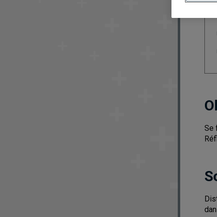
O
Se 
Réf
S
Dis
dan