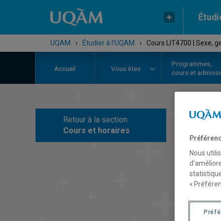
Étudi
UQAM
›
Étudier à l'UQAM
›
Cours LIT4700 | Sexe, ge
Programmes,
Accueil
Vous êtes
cours et admiss
Retour à la section
C
Cours et horaires
Préférenc
Nous utili
d’améliore
statistiqu
« Préféren
Préf