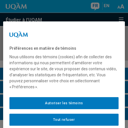
FR
EN
Étudier à l'UQAM
COURS
//
LIT8001
Littérature et enseignement (théories et
Préférences en matière de témoins
pratiques) (hors programme)
Nous utilisons des témoins (cookies) afin de collecter des
informations qui nous permettent d’améliorer votre
expérience sur le site, de vous proposer des contenus vidéo,
Description du cours
d’analyser les statistiques de fréquentation, etc. Vous
pouvez personnaliser votre choix en sélectionnant
Horaire - Été 2026
« Préférences ».
Horaire - Automne 2026
Autoriser les témoins
Horaire - Hiver 2027
Tout refuser