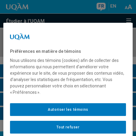
FR
EN
Étudier à l'UQAM
COURS
//
LIT844X
Littérature populaire et littérature de masse
Préférences en matière de témoins
Nous utilisons des témoins (cookies) afin de collecter des
informations qui nous permettent d’améliorer votre
Description du cours
expérience sur le site, de vous proposer des contenus vidéo,
d’analyser les statistiques de fréquentation, etc. Vous
Horaire - Été 2026
pouvez personnaliser votre choix en sélectionnant
« Préférences ».
Horaire - Automne 2026
Autoriser les témoins
Horaire - Hiver 2027
Tout refuser