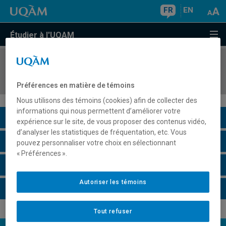
FR
EN
Étudier à l'UQAM
COURS
//
MAT1112
Calcul I
Préférences en matière de témoins
Nous utilisons des témoins (cookies) afin de collecter des
informations qui nous permettent d’améliorer votre
Description du cours
expérience sur le site, de vous proposer des contenus vidéo,
d’analyser les statistiques de fréquentation, etc. Vous
Horaire - Été 2026
pouvez personnaliser votre choix en sélectionnant
« Préférences ».
Horaire - Automne 2026
Autoriser les témoins
Horaire - Hiver 2027
Tout refuser