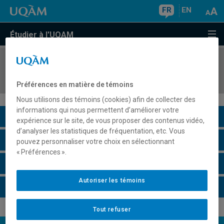
FR
EN
Étudier à l'UQAM
COURS
//
MAT2080
Méthodes statistiques
Préférences en matière de témoins
Nous utilisons des témoins (cookies) afin de collecter des
informations qui nous permettent d’améliorer votre
Description du cours
expérience sur le site, de vous proposer des contenus vidéo,
d’analyser les statistiques de fréquentation, etc. Vous
Horaire - Été 2026
pouvez personnaliser votre choix en sélectionnant
« Préférences ».
Horaire - Automne 2026
Autoriser les témoins
Horaire - Hiver 2027
Tout refuser