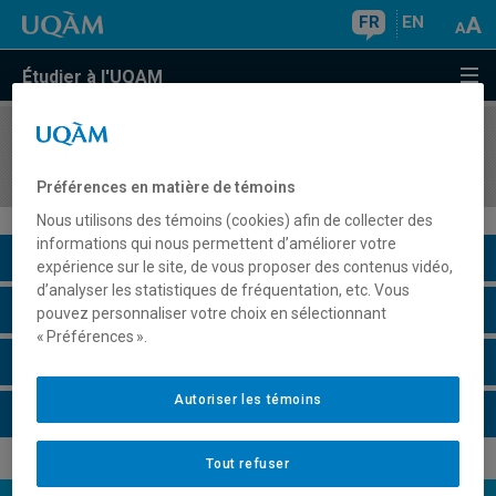
FR
EN
Étudier à l'UQAM
COURS
//
MAT2082
Méthodes statistiques
Préférences en matière de témoins
Nous utilisons des témoins (cookies) afin de collecter des
informations qui nous permettent d’améliorer votre
Description du cours
expérience sur le site, de vous proposer des contenus vidéo,
d’analyser les statistiques de fréquentation, etc. Vous
Horaire - Été 2026
pouvez personnaliser votre choix en sélectionnant
« Préférences ».
Horaire - Automne 2026
Autoriser les témoins
Horaire - Hiver 2027
Tout refuser