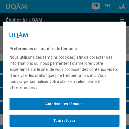
FR
EN
Étudier à l'UQAM
COURS
//
MAT2082
Méthodes statistiques
Préférences en matière de témoins
Nous utilisons des témoins (cookies) afin de collecter des
informations qui nous permettent d’améliorer votre
Description du cours
expérience sur le site, de vous proposer des contenus vidéo,
d’analyser les statistiques de fréquentation, etc. Vous
Horaire - Été 2026
pouvez personnaliser votre choix en sélectionnant
« Préférences ».
Horaire - Automne 2026
Autoriser les témoins
Horaire - Hiver 2027
Tout refuser