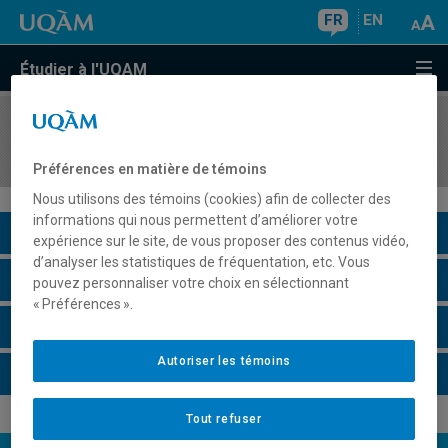
FR
EN
Étudier à l'UQAM
COURS
//
MAT2710
Probabilités II
Préférences en matière de témoins
Nous utilisons des témoins (cookies) afin de collecter des
informations qui nous permettent d’améliorer votre
Description du cours
expérience sur le site, de vous proposer des contenus vidéo,
d’analyser les statistiques de fréquentation, etc. Vous
Horaire - Été 2026
pouvez personnaliser votre choix en sélectionnant
« Préférences ».
Horaire - Automne 2026
Autoriser les témoins
Horaire - Hiver 2027
Tout refuser