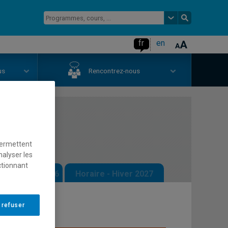
fr
en
us
Rencontrez-nous
permettent
nalyser les
ctionnant
 - Automne 2026
Horaire - Hiver 2027
 refuser