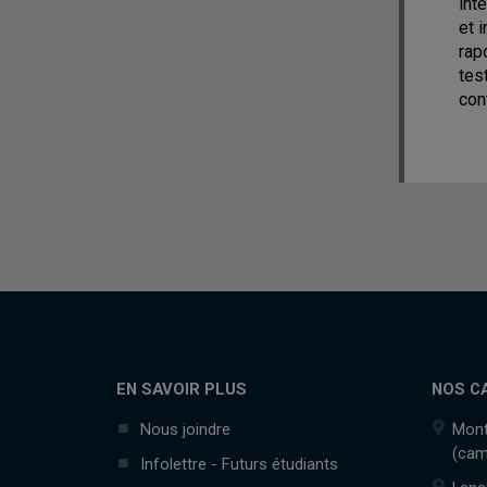
int
et 
rap
tes
con
EN SAVOIR PLUS
NOS C
Nous joindre
Mont
(cam
Infolettre - Futurs étudiants