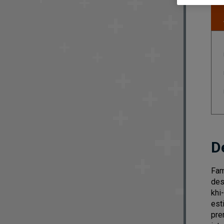
D
Fam
des
khi
est
pre