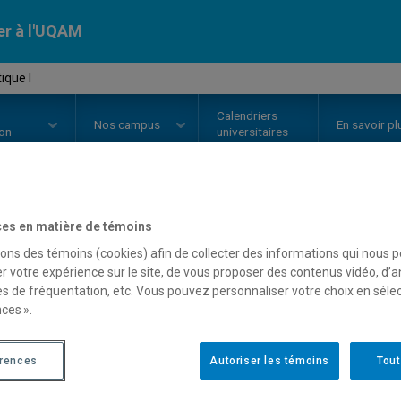
er à l'UQAM
ique I
Calendriers
Nos
campus
En savoir pl
ion
universitaires
OURS
//
MAT3080
-
Statistique I
es en matière de témoins
sons des témoins (cookies) afin de collecter des informations qui nous 
r votre expérience sur le site, de vous proposer des contenus vidéo, d’a
es de fréquentation, etc. Vous pouvez personnaliser votre choix en séle
Description
Horaire - Été 2026
Horaire
ces ».
érences
Autoriser les témoins
Tout