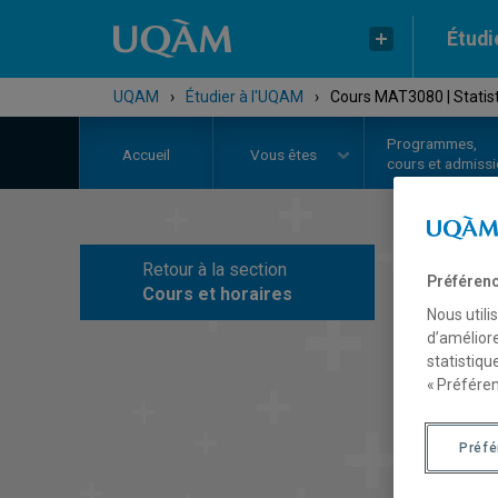
Étudi
UQAM
›
Étudier à l'UQAM
›
Cours MAT3080 | Statist
Programmes,
Accueil
Vous êtes
cours et admiss
Retour à la section
C
Préférenc
Cours et horaires
Nous utili
d’améliore
statistiqu
« Préféren
Préf