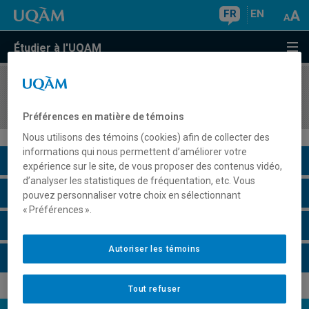
FR
EN
Étudier à l'UQAM
COURS
//
MAT3180
Statistique II
Préférences en matière de témoins
Nous utilisons des témoins (cookies) afin de collecter des
informations qui nous permettent d’améliorer votre
Description du cours
expérience sur le site, de vous proposer des contenus vidéo,
d’analyser les statistiques de fréquentation, etc. Vous
Horaire - Été 2026
pouvez personnaliser votre choix en sélectionnant
« Préférences ».
Horaire - Automne 2026
Autoriser les témoins
Horaire - Hiver 2027
Tout refuser